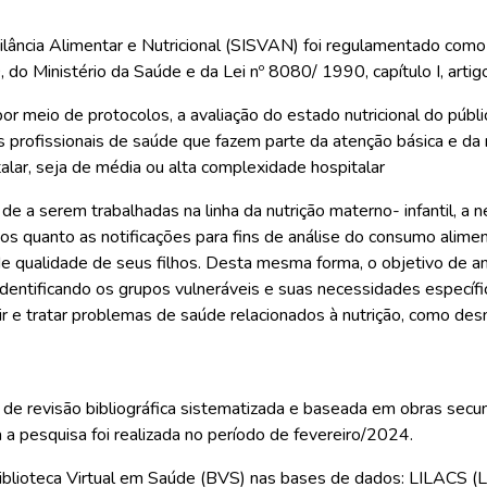
gilância Alimentar e Nutricional (SISVAN) foi regulamentado com
o Ministério da Saúde e da Lei nº 8080/ 1990, capítulo I, artigo 
or meio de protocolos, a avaliação do estado nutricional do púb
s profissionais de saúde que fazem parte da atenção básica e da
alar, seja de média ou alta complexidade hospitalar
de a serem trabalhadas na linha da nutrição materno- infantil, a
s quanto as notificações para fins de análise do consumo alim
 qualidade de seus filhos. Desta mesma forma, o objetivo de an
identificando os grupos vulneráveis e suas necessidades específi
ir e tratar problemas de saúde relacionados à nutrição, como des
és de revisão bibliográfica sistematizada e baseada em obras se
a pesquisa foi realizada no período de fevereiro/2024.
Biblioteca Virtual em Saúde (BVS) nas bases de dados: LILACS (L