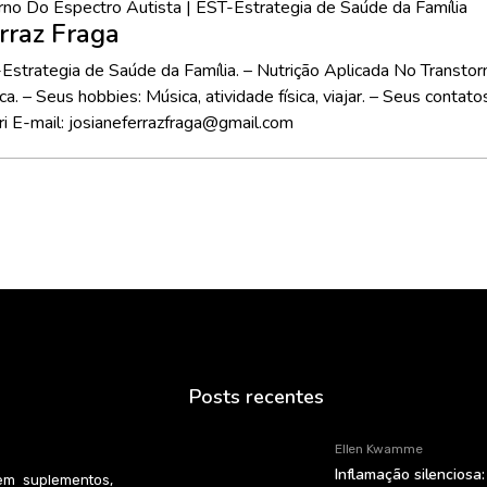
rno Do Espectro Autista | EST-Estrategia de Saúde da Família
erraz Fraga
-Estrategia de Saúde da Família. – Nutrição Aplicada No Transtor
ca. – Seus hobbies: Música, atividade física, viajar. – Seus co
ri E-mail: josianeferrazfraga@gmail.com⁠
Posts recentes
Ellen Kwamme
Inflamação silenciosa:
em suplementos,