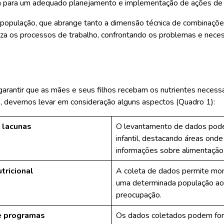
uem para um adequado planejamento e implementação de ações de
 população, que abrange tanto a dimensão técnica de combinações
niza os processos de trabalho, confrontando os problemas e nec
ara garantir que as mães e seus filhos recebam os nutrientes nece
os, devemos levar em consideração alguns aspectos (Quadro 1):
e lacunas
O levantamento de dados pode a
infantil, destacando áreas onde 
informações sobre alimentaçã
tricional
A coleta de dados permite moni
uma determinada população ao 
preocupação.
e programas
Os dados coletados podem forn