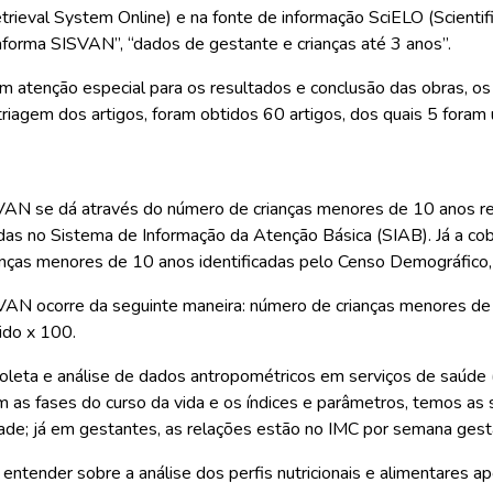
eval System Online) e na fonte de informação SciELO (Scientific E
taforma SISVAN”, “dados de gestante e crianças até 3 anos”.
com atenção especial para os resultados e conclusão das obras, 
iagem dos artigos, foram obtidos 60 artigos, dos quais 5 foram u
VAN se dá através do número de crianças menores de 10 anos re
das no Sistema de Informação da Atenção Básica (SIAB). Já a c
ianças menores de 10 anos identificadas pelo Censo Demográfico
VAN ocorre da seguinte maneira: número de crianças menores de
ido x 100.
 coleta e análise de dados antropométricos em serviços de saúd
m as fases do curso da vida e os índices e parâmetros, temos as
dade; já em gestantes, as relações estão no IMC por semana gest
entender sobre a análise dos perfis nutricionais e alimentares apo