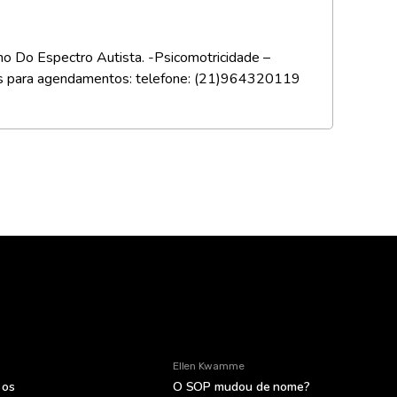
no Do Espectro Autista. -Psicomotricidade –
ntatos para agendamentos: telefone: (21)964320119
Ellen Kwamme
 os
O SOP mudou de nome?