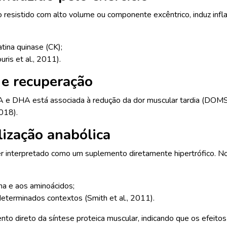
nto resistido com alto volume ou componente excêntrico, induz i
tina quinase (CK);
ris et al., 2011).
 e recuperação
A e DHA está associada à redução da dor muscular tardia (DOMS)
2018).
lização anabólica
ser interpretado como um suplemento diretamente hipertrófico
na e aos aminoácidos;
determinados contextos (Smith et al., 2011).
to direto da síntese proteica muscular, indicando que os efei