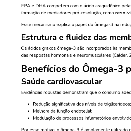
EPA e DHA competem com o ácido araquidônico pelas e
formação de mediadores pró-resolução, como
resolv
Esse mecanismo explica o papel do ômega-3 na redução
Estrutura e fluidez das mem
Os ácidos graxos ômega-3 são incorporados às memb
das respostas hormonais e neuromusculares (Calder, 
Benefícios do Ômega-3 p
Saúde cardiovascular
Evidências robustas demonstram que o consumo adeq
Redução significativa dos níveis de triglicerídeos;
Melhora da função endotelial;
Modulação de processos inflamatórios envolvido
Por esse motivo, o ômega-3 é amplamente utilizado co