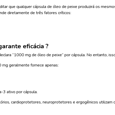
ar que qualquer cápsula de óleo de peixe produzirá os mesmos ef
e diretamente de três fatores críticos:
arante eficácia ?
clara “1000 mg de óleo de peixe” por cápsula. No entanto, is
0 mg geralmente fornece apenas:
3 ativo por cápsula.
tórios, cardioprotetores, neuroprotetores e ergogênicos utiliz