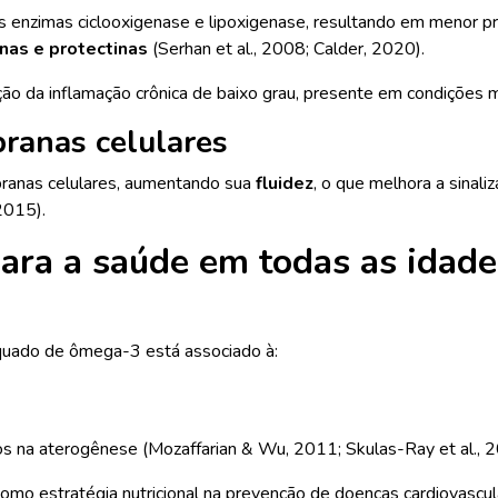
nzimas ciclooxigenase e lipoxigenase, resultando em menor pro
inas e protectinas
(Serhan et al., 2008; Calder, 2020).
 da inflamação crônica de baixo grau, presente em condições me
branas celulares
ranas celulares, aumentando sua
fluidez
, o que melhora a sinaliz
2015).
ara a saúde em todas as idade
uado de ômega-3 está associado à:
s na aterogênese (Mozaffarian & Wu, 2011; Skulas-Ray et al., 2
mo estratégia nutricional na prevenção de doenças cardiovascul