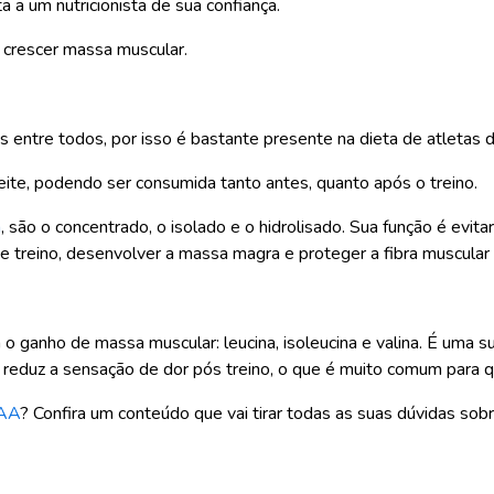
a a um nutricionista de sua confiança.
a crescer massa muscular.
tre todos, por isso é bastante presente na dieta de atletas de t
leite, podendo ser consumida tanto antes, quanto após o treino.
n
, são o concentrado, o isolado e o hidrolisado. Sua função é evit
de treino, desenvolver a massa magra e proteger a fibra muscular
o ganho de massa muscular: leucina, isoleucina e valina. É uma
e reduz a sensação de dor pós treino, o que é muito comum para 
CAA
? Confira um conteúdo que vai tirar todas as suas dúvidas sob