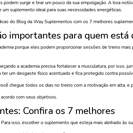
es podem surgir e tirar um pouco da sua empolgação. A boa notíc
de um suplemento ideal para suas necessidades energéticas.
 as dicas do Blog da Way Suplementos com os 7 melhores suplem
ão importantes para quem está
ademia porque eles podem proporcionar sessões de treino mais p
ando a academia precisa fortalecer a musculatura, por isso, j
a ter um desgaste físico acentuado e fica protegido contra possív
você chegue todos os dias no treino com a motivação em alta, e 
 acordo com seus objetivos.
ntes: Confira os 7 melhores
s. Para isso, escolher o suplemento que esteja mais alinhado às s