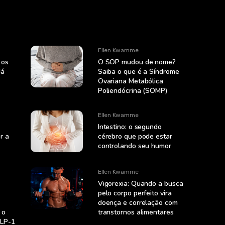
Ellen Kwamme
 os
O SOP mudou de nome?
dá
Saiba o que é a Síndrome
Ovariana Metabólica
Poliendócrina (SOMP)
Ellen Kwamme
Intestino: o segundo
r a
cérebro que pode estar
controlando seu humor
Ellen Kwamme
Vigorexia: Quando a busca
pelo corpo perfeito vira
doença e correlação com
 o
transtornos alimentares
GLP-1