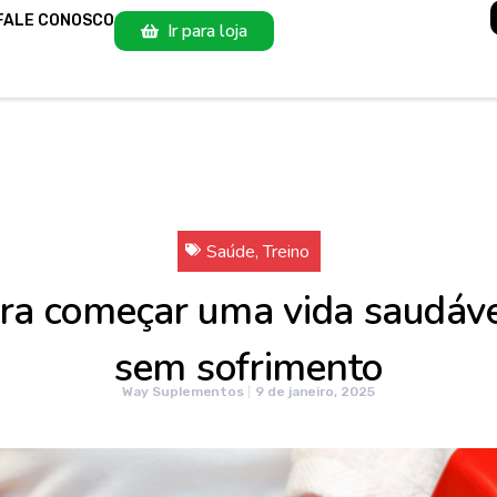
FALE CONOSCO
Ir para loja
Saúde
,
Treino
ara começar uma vida saudável
sem sofrimento
Way Suplementos
9 de janeiro, 2025