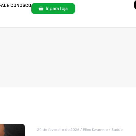
FALE CONOSCO
Ir para loja
24 de fevereiro de 2026
/
Ellen Kwamme
/
Saúde