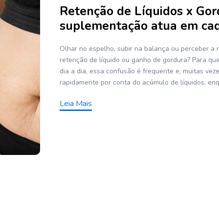
Retenção de Líquidos x Gor
suplementação atua em cad
Olhar no espelho, subir na balança ou perceber a
retenção de líquido ou ganho de gordura? Para qu
dia a dia, essa confusão é frequente e, muitas vez
rapidamente por conta do acúmulo de líquidos, en
Leia Mais