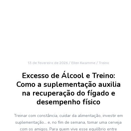
13 de fevereiro de 2026
/
Ellen Kwamme
/
Treino
Excesso de Álcool e Treino:
Como a suplementação auxilia
na recuperação do fígado e
desempenho físico
Treinar com constância, cuidar da alimentação, investir em
suplementação… e, no fim de semana, tomar uma cerveja
com os amigos. Para quem vive esse equilíbrio entre