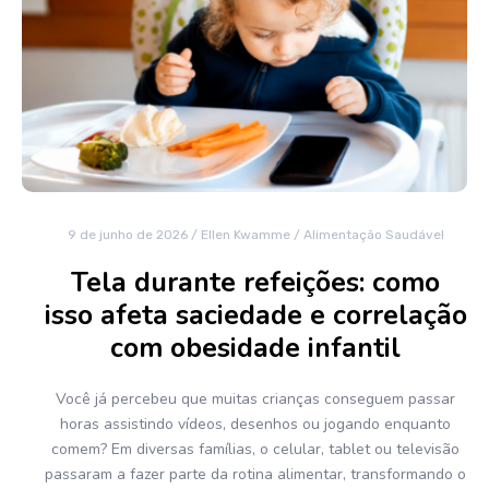
9 de junho de 2026
/
Ellen Kwamme
/
Alimentação Saudável
Tela durante refeições: como
isso afeta saciedade e correlação
com obesidade infantil
Você já percebeu que muitas crianças conseguem passar
horas assistindo vídeos, desenhos ou jogando enquanto
comem? Em diversas famílias, o celular, tablet ou televisão
passaram a fazer parte da rotina alimentar, transformando o