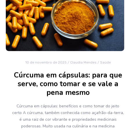
10 de novembro de 2025
/
Claudia Mendes
/
Saúde
Cúrcuma em cápsulas: para que
serve, como tomar e se vale a
pena mesmo
Cúrcuma em cápsulas: benefícios e como tomar do jeito
certo A cúrcuma, também conhecida como açafrão-da-terra,
é uma raiz de cor vibrante e propriedades medicinais
poderosas. Muito usada na culinária e na medicina