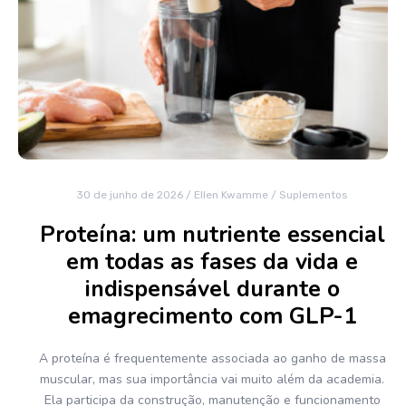
30 de junho de 2026
/
Ellen Kwamme
/
Suplementos
Proteína: um nutriente essencial
em todas as fases da vida e
indispensável durante o
emagrecimento com GLP-1
A proteína é frequentemente associada ao ganho de massa
muscular, mas sua importância vai muito além da academia.
Ela participa da construção, manutenção e funcionamento