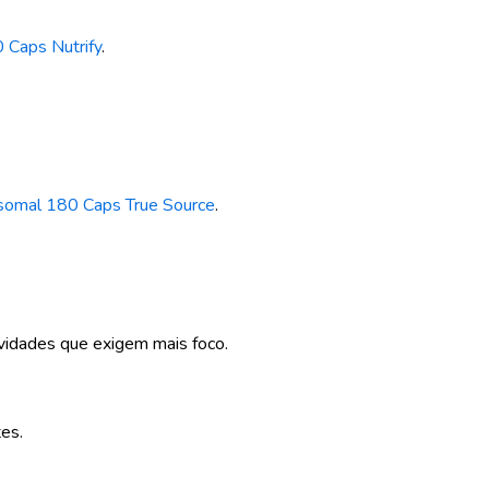
 Caps Nutrify
.
ssomal 180 Caps True Source
.
ividades que exigem mais foco.
es.