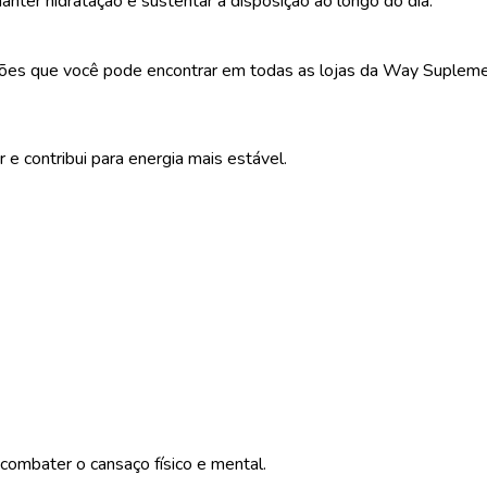
anter hidratação e sustentar a disposição ao longo do dia.
pções que você pode encontrar em todas as lojas da Way Suplem
 e contribui para energia mais estável.
combater o cansaço físico e mental.