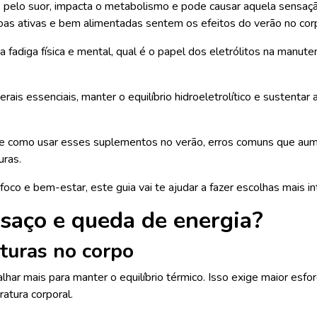
is pelo suor, impacta o metabolismo e pode causar aquela sensa
soas ativas e bem alimentadas sentem os efeitos do verão no cor
a fadiga física e mental, qual é o papel dos eletrólitos na manu
is essenciais, manter o equilíbrio hidroeletrolítico e sustenta
bre como usar esses suplementos no verão, erros comuns que aum
uras.
oco e bem-estar, este guia vai te ajudar a fazer escolhas mais in
nsaço e queda de energia?
turas no corpo
har mais para manter o equilíbrio térmico. Isso exige maior esfo
ratura corporal.