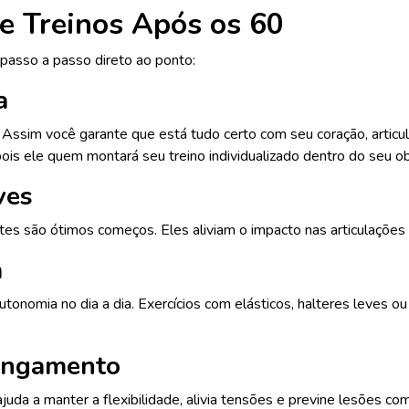
e Treinos Após os 60
passo a passo direto ao ponto:
a
o. Assim você garante que está tudo certo com seu coração, articu
 pois ele quem montará seu treino individualizado dentro do seu o
ves
lates são ótimos começos. Eles aliviam o impacto nas articulaçõe
a
tonomia no dia a dia. Exercícios com elásticos, halteres leves o
longamento
juda a manter a flexibilidade, alivia tensões e previne lesões co