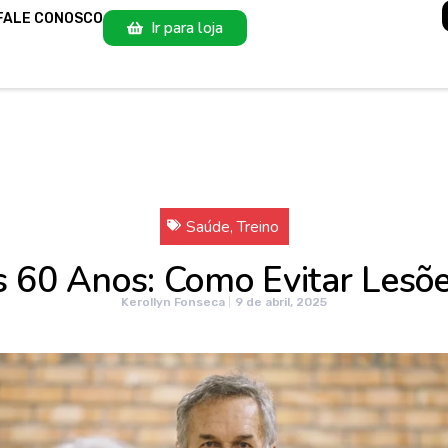
FALE CONOSCO
Ir para loja
Saúde
,
Treino
s 60 Anos: Como Evitar Lesões
Kerollyn Fonseca
9 de abril, 2025