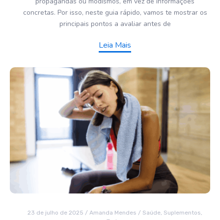
propagandas ou modismos, em vez de informações
concretas. Por isso, neste guia rápido, vamos te mostrar os
principais pontos a avaliar antes de
Leia Mais
23 de julho de 2025
/
Amanda Mendes
/
Saúde
,
Suplementos
,